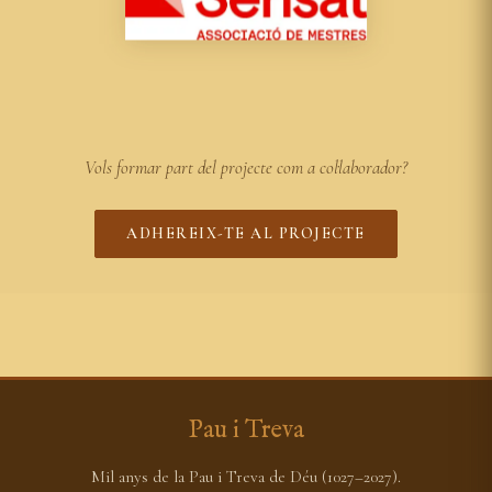
Vols formar part del projecte com a col·laborador?
ADHEREIX-TE AL PROJECTE
Pau i Treva
Mil anys de la Pau i Treva de Déu (1027–2027).